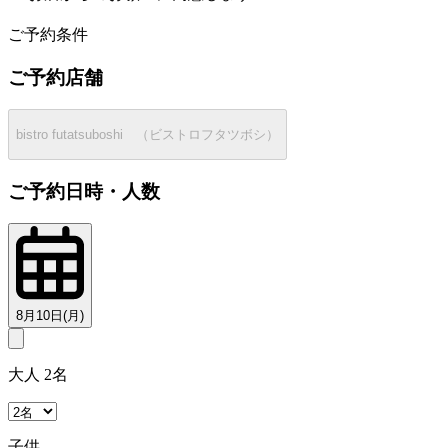
2
ご予約条件
ご予約店舗
bistro futatsuboshi （ビストロフタツボシ）
ご予約日時・人数
8月10日(月)
大人 2名
子供