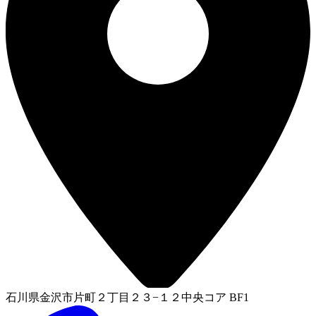
石川県金沢市片町２丁目２３−１２中央コア BF1