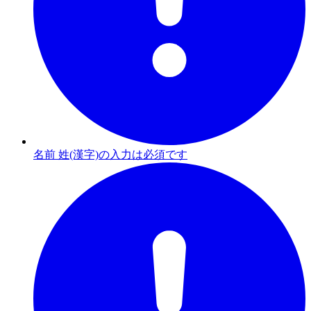
名前 姓(漢字)の入力は必須です