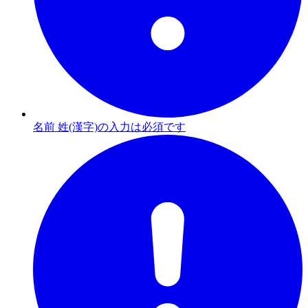
名前 姓(漢字)の入力は必須です