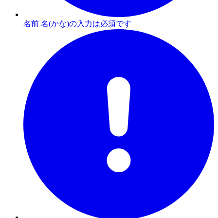
名前 名(かな)の入力は必須です