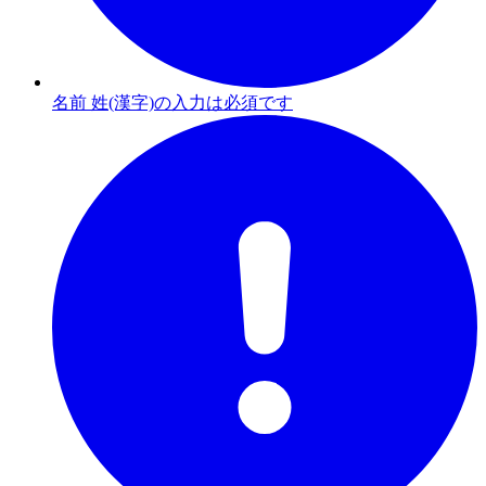
名前 姓(漢字)の入力は必須です