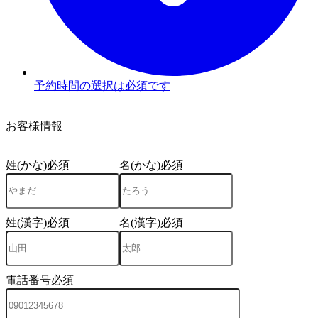
予約時間の選択は必須です
2
お客様情報
姓(かな)
必須
名(かな)
必須
姓(漢字)
必須
名(漢字)
必須
電話番号
必須