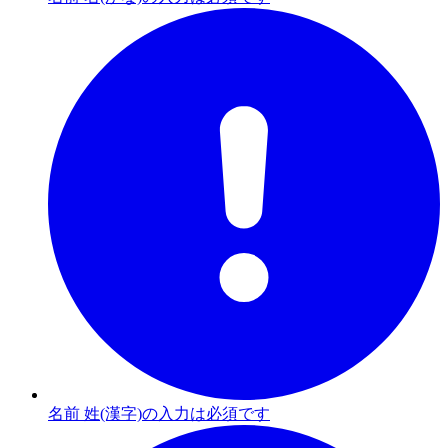
名前 姓(漢字)の入力は必須です