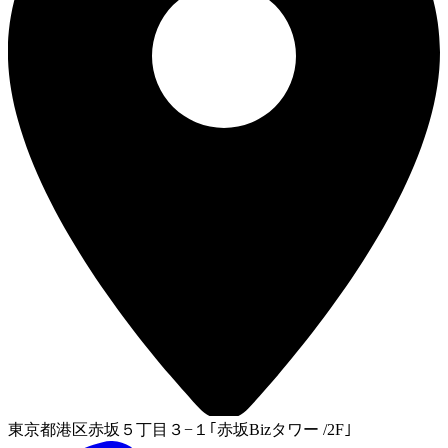
東京都港区赤坂５丁目３−１｢赤坂Bizタワー /2F｣