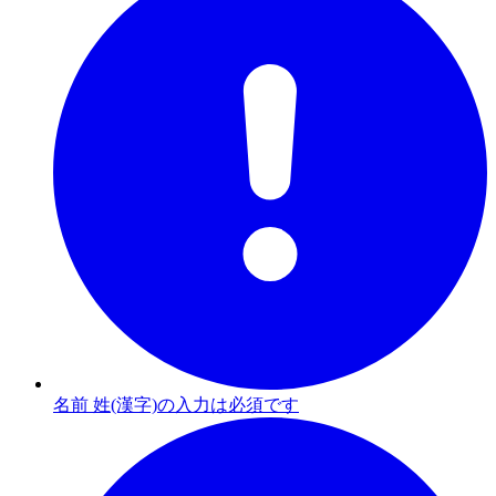
名前 姓(漢字)の入力は必須です