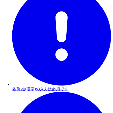
名前 姓(漢字)の入力は必須です