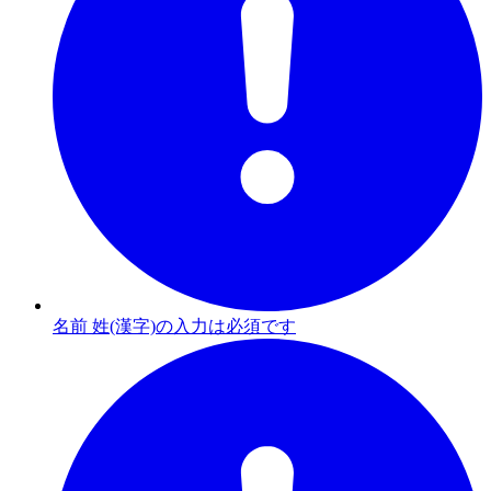
名前 姓(漢字)の入力は必須です