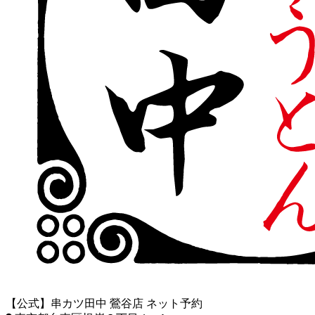
【公式】串カツ田中 鶯谷店 ネット予約