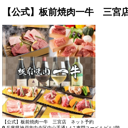
【公式】板前焼肉一牛 三宮
【公式】板前焼肉一牛 三宮店 ネット予約
兵庫県神戸市中央区中山手通1-4-7 東門ユーベルビル1階